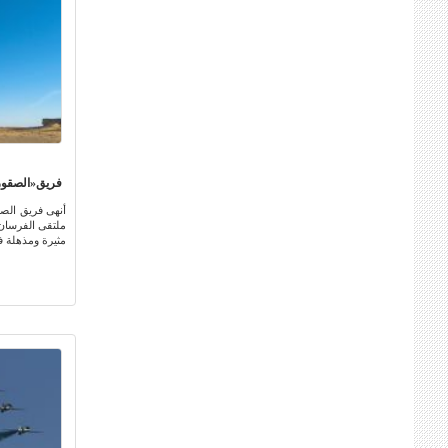
فريق«الصقور 
أنهى فريق الصق
ملتقى الفرسان 
مثيرة ومذهلة في