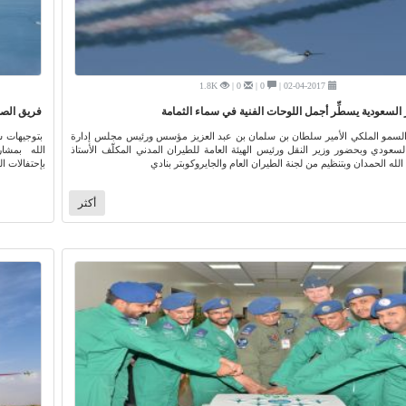
1.8K
0 |
0 |
02-04-2017 |
السعودية يسطِّر أجمل اللوحات الفنية في سماء الثمامة
فريق الصقو
لسمو الملكي الأمير سلطان بن سلمان بن عبد العزيز مؤسس ورئيس مجلس إدارة
بتوجيهات س
لسعودي وبحضور وزير النقل ورئيس الهيئة العامة للطيران المدني المكلّف الأستاذ
الله بمشارك
لله الحمدان وبتنظيم من لجنة الطيران العام والجايروكوبتر بنادي
بإحتفالات اليوم الوطني ٤٥ للدولة الامارا
أكثر