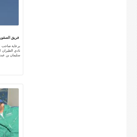
فريق الصقور 
برعاية صاحب ا
نادي الطيران ا
سليمان بن عبد ا