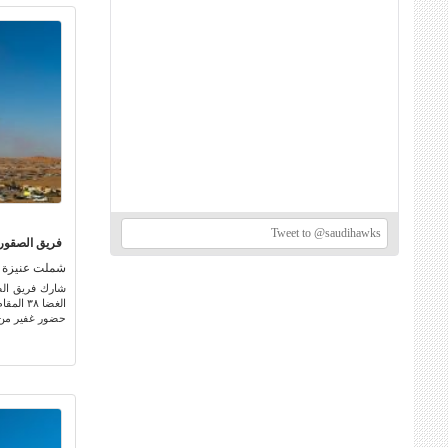
Tweet to @saudihawks
فريق الصقور 
شملت عنيزة و
شارك فريق الص
حضور غفير من ا