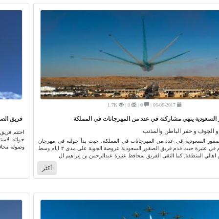
1.7K
0 |
0 |
06-06-2017 |
السعودية ينهي مشاركتة في عدد من المهرجانات في المملكة
فريق الصق
 الجوف و حفر الباطن والمذنب
اختتم فريق
جولته الاس
قور السعودية في عدد من المهرجانات في المملكة، حيث بدأ جولته في مهرجان
وصوله محافظ
الغضا ٣٨ المقام في عنيزة حيث قدم فريق الصقور السعودية عروضة الجوية على مدى ٣ ايام وسط
هالي المنطقة. كما التقى الفريق بمحافظ عنيزة عبدالرحمن بن إبراهيم ال
أكثر