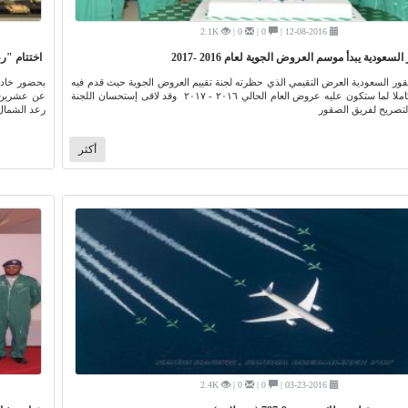
2.1K
0 |
0 |
12-08-2016 |
سعودية يبدأ موسم العروض الجوية لعام 2016 -2017
اختتام "ر
قور السعودية العرض التقيمي الذي حظرته لجنة تقييم العروض الجوية حيث قدم فيه
بحضور خادم
الفريق عرضا كاملا لما ستكون عليه عروض العام الحالي ٢٠١٦ - ٢٠١٧ وقد لاقى إستحسان اللجنة
عن عشرين د
التصريح لفريق الصقور
رعد الشمال 
أكثر
2.4K
0 |
0 |
03-23-2016 |