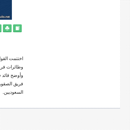
وطائرات فري
وأوضح قائد ف
فريق الصقور 
السعوديين.