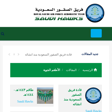
Toggle
navigation
جديد المقالات
قادة فريق الصقور السعودية منذ انشائه
الرئيسية
المقالات
الأطقم الجوية
قادة فريق
طاقم ١٤٤٣هـ -
الصقور
١٤٤٤هـ
السعودية منذ
Saudi Hawks
انشائه
Saudi Hawks