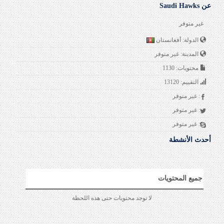
عن Saudi Hawks
غير متوفر
الدولة:
أفغانستان
المدينة:
غير متوفر
محتويات:
1130
التقييم:
13120
:
غير متوفر
:
غير متوفر
:
غير متوفر
أحدث الأنشطة
جميع المحتويات
لا توجد محتويات حتى هذه اللحظة