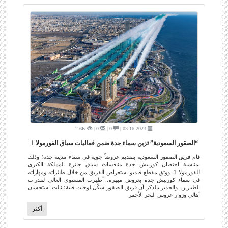
2.6K
0 |
0 |
03-16-2023 |
“الصقور السعودية” تزين سماء جدة ضمن فعاليات سباق الفورمولا 1
قام فريق الصقور السعودية بتقديم عروضاً جوية في سماء مدينة جدة؛ وذلك
بمناسبة احتضان كورنيش جدة منافسات سباق جائزة المملكة الكبرى
للفورمولا 1. ووثق مقطع فيديو استعراض الفريق من خلال طائراته ومهاراته
في سماء كورنيش جدة بعروض مبهرة، أظهرت المستوى العالي لقدرات
الطيارين. والجدير بالذكر أن فريق الصقور شكّل لوحات فنية؛ نالت استحسان
أهالي وزوار عروس البحر الأحمر
أكثر