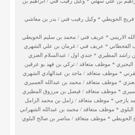
براهيم بن علي سهلي * وكيل رقيب فني / ابراهيم بن
 فريج الحويطي * وكيل رقيب فني / بدر بن معاشي
له الارينبي * عريف فني / محمد بن سليم الحويطي
بب القحطاني * عريف فني / غرمان بن علي الشهري
ن راشد المطيري * جندي اول / عبدالسلام العنزي
لبحيري * موظف متعاقد / تركي بن فهد بو عرقين
رني * موظف متعاقد / ماجد بن عبدالهادي الشهري
لعنزي * موظف متعاقد / محمد بن عبدالله العسيري
عسيري * موظف متعاقد / فيصل بن مرزوق المطيري
مد يازجي * موظف متعاقد / زامل بن محمد الزامل
البلوي * موظف متعاقد / محمد بن عبدالله الشهراني
ح الحويطي * موظف متعاقد / مناصر بن صالح البلوي